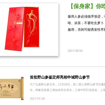
【保身家】你
服用人参必须循序渐进，
啡、浓茶；不要吃生萝卜
服用，否则可能诱发性早
2017-09-04
首批野山参鉴定师亮相申城野山参节
为了弘扬野山参文化，11月26日，第二届上海野山参节在
办，神象等多家上海知名药企承办；上海中药行业协会、上
出席，并致辞发言。​
2017-07-28