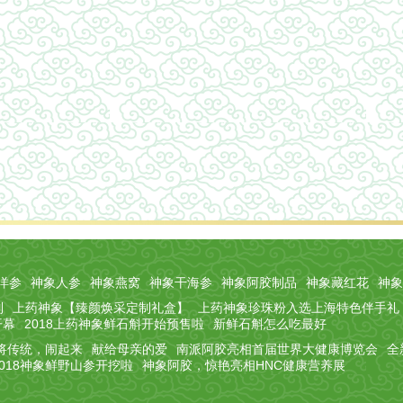
洋参
神象人参
神象燕窝
神象干海参
神象阿胶制品
神象藏红花
神象
列
上药神象【臻颜焕采定制礼盒】
上药神象珍珠粉入选上海特色伴手礼
开幕
2018上药神象鲜石斛开始预售啦
新鲜石斛怎么吃最好
|将传统，闹起来
献给母亲的爱
南派阿胶亮相首届世界大健康博览会
全
2018神象鲜野山参开挖啦
神象阿胶，惊艳亮相HNC健康营养展