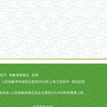
饮片
神象保健食品
其他
上药神象李跃雄同志获得2018年上海工匠称号
刚过的双
新体验 |上药神象新微店及会员系统9月29日即将隆重上线