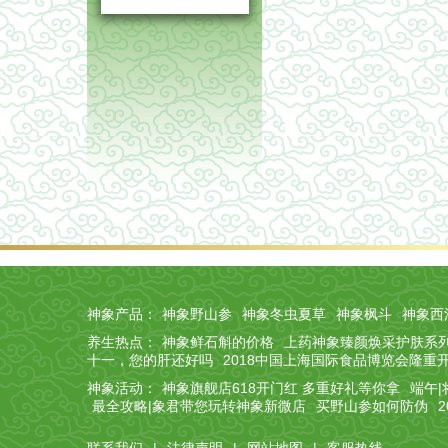
神象产品：
神象野山参
神象冬虫夏草
神象枫斗
神象西
养生热点：
神象鲜石斛的价格
上药神象臻颜焕采护肤系
十一，您的肝还好吗
2018中国上海国际食品博览会隆重
神象活动：
神象旗舰店618开门红 多重好礼等你拿
端午
最全攻略|象君带您玩转神象新微店
买野山参如何防伪